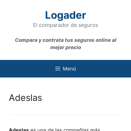
Saltar
al
Logader
contenido
El comparador de seguros
Compara y contrata tus seguros online al
mejor precio
Menú
Adeslas
Adeslas
es una de las compañías más