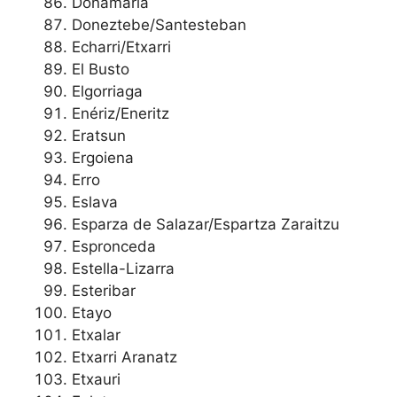
Donamaria
Doneztebe/Santesteban
Echarri/Etxarri
El Busto
Elgorriaga
Enériz/Eneritz
Eratsun
Ergoiena
Erro
Eslava
Esparza de Salazar/Espartza Zaraitzu
Espronceda
Estella-Lizarra
Esteribar
Etayo
Etxalar
Etxarri Aranatz
Etxauri