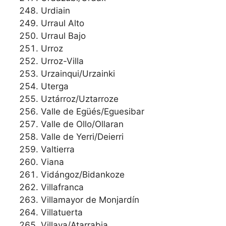
Urdiain
Urraul Alto
Urraul Bajo
Urroz
Urroz-Villa
Urzainqui/Urzainki
Uterga
Uztárroz/Uztarroze
Valle de Egüés/Eguesibar
Valle de Ollo/Ollaran
Valle de Yerri/Deierri
Valtierra
Viana
Vidángoz/Bidankoze
Villafranca
Villamayor de Monjardín
Villatuerta
Villava/Atarrabia