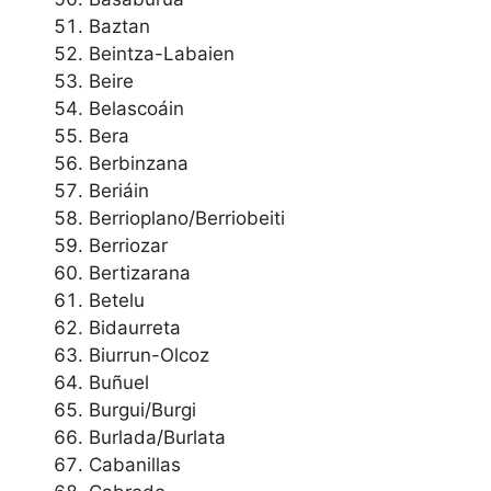
Baztan
Beintza-Labaien
Beire
Belascoáin
Bera
Berbinzana
Beriáin
Berrioplano/Berriobeiti
Berriozar
Bertizarana
Betelu
Bidaurreta
Biurrun-Olcoz
Buñuel
Burgui/Burgi
Burlada/Burlata
Cabanillas