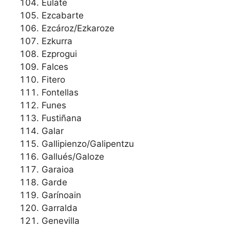
Eulate
Ezcabarte
Ezcároz/Ezkaroze
Ezkurra
Ezprogui
Falces
Fitero
Fontellas
Funes
Fustiñana
Galar
Gallipienzo/Galipentzu
Gallués/Galoze
Garaioa
Garde
Garínoain
Garralda
Genevilla