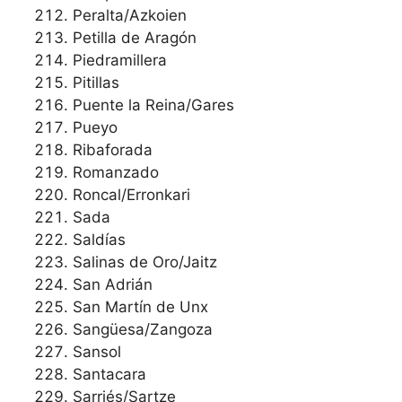
Peralta/Azkoien
Petilla de Aragón
Piedramillera
Pitillas
Puente la Reina/Gares
Pueyo
Ribaforada
Romanzado
Roncal/Erronkari
Sada
Saldías
Salinas de Oro/Jaitz
San Adrián
San Martín de Unx
Sangüesa/Zangoza
Sansol
Santacara
Sarriés/Sartze