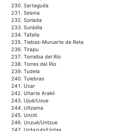
Sartaguda
Sesma
Sorlada
Sunbilla
Tafalla
Tiebas-Muruarte de Reta
Tirapu
Torralba del Río
Torres del Río
Tudela
Tulebras
Ucar
Uharte Arakil
Ujué/Uxue
Ultzama
Unciti
Unzué/Untzue
Urdazubi/Urdax