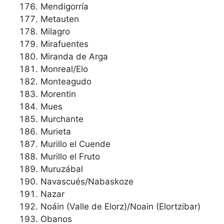
Mendigorría
Metauten
Milagro
Mirafuentes
Miranda de Arga
Monreal/Elo
Monteagudo
Morentin
Mues
Murchante
Murieta
Murillo el Cuende
Murillo el Fruto
Muruzábal
Navascués/Nabaskoze
Nazar
Noáin (Valle de Elorz)/Noain (Elortzibar)
Obanos