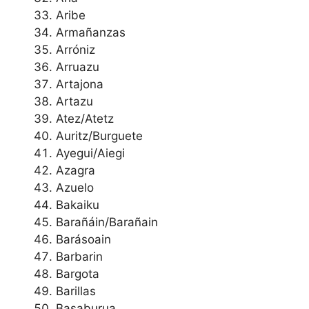
Aribe
Armañanzas
Arróniz
Arruazu
Artajona
Artazu
Atez/Atetz
Auritz/Burguete
Ayegui/Aiegi
Azagra
Azuelo
Bakaiku
Barañáin/Barañain
Barásoain
Barbarin
Bargota
Barillas
Basaburua