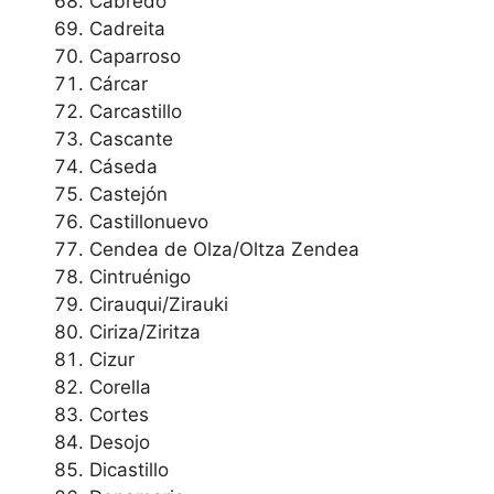
Cabredo
Cadreita
Caparroso
Cárcar
Carcastillo
Cascante
Cáseda
Castejón
Castillonuevo
Cendea de Olza/Oltza Zendea
Cintruénigo
Cirauqui/Zirauki
Ciriza/Ziritza
Cizur
Corella
Cortes
Desojo
Dicastillo