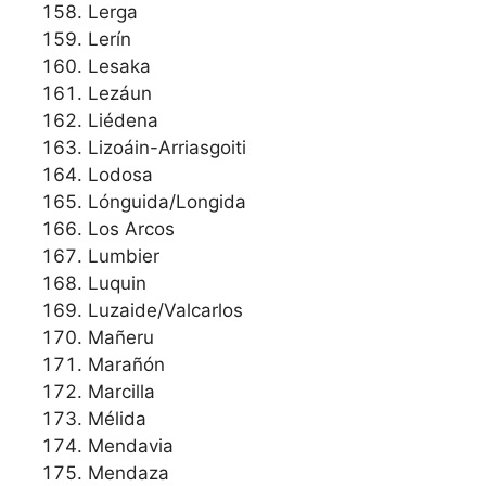
Lerga
Lerín
Lesaka
Lezáun
Liédena
Lizoáin-Arriasgoiti
Lodosa
Lónguida/Longida
Los Arcos
Lumbier
Luquin
Luzaide/Valcarlos
Mañeru
Marañón
Marcilla
Mélida
Mendavia
Mendaza