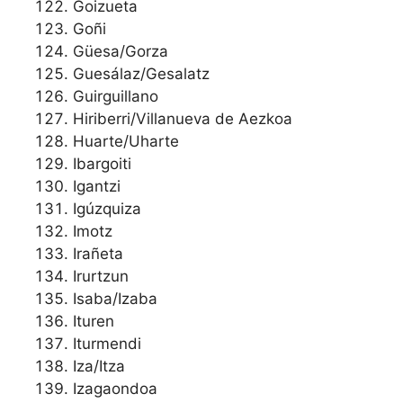
Goizueta
Goñi
Güesa/Gorza
Guesálaz/Gesalatz
Guirguillano
Hiriberri/Villanueva de Aezkoa
Huarte/Uharte
Ibargoiti
Igantzi
Igúzquiza
Imotz
Irañeta
Irurtzun
Isaba/Izaba
Ituren
Iturmendi
Iza/Itza
Izagaondoa