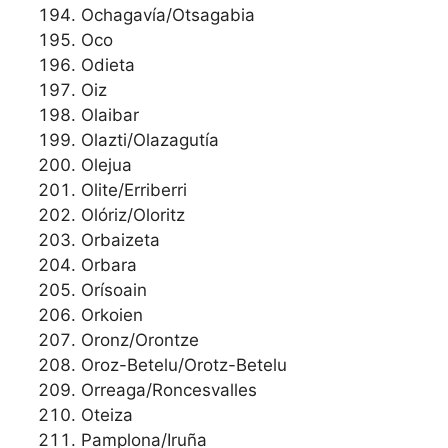
Ochagavía/Otsagabia
Oco
Odieta
Oiz
Olaibar
Olazti/Olazagutía
Olejua
Olite/Erriberri
Olóriz/Oloritz
Orbaizeta
Orbara
Orísoain
Orkoien
Oronz/Orontze
Oroz-Betelu/Orotz-Betelu
Orreaga/Roncesvalles
Oteiza
Pamplona/Iruña