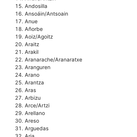
Andosilla
Ansoáin/Antsoain
Anue
Añorbe
Aoiz/Agoitz
Araitz
Arakil
Aranarache/Aranaratxe
Aranguren
Arano
Arantza
Aras
Arbizu
Arce/Artzi
Arellano
Areso
Arguedas
Aria