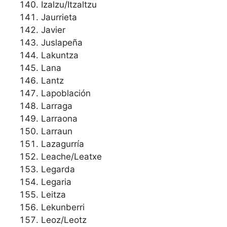
Izalzu/Itzaltzu
Jaurrieta
Javier
Juslapeña
Lakuntza
Lana
Lantz
Lapoblación
Larraga
Larraona
Larraun
Lazagurría
Leache/Leatxe
Legarda
Legaria
Leitza
Lekunberri
Leoz/Leotz