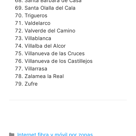
Santa Bárbara de Casa
Santa Olalla del Cala
Trigueros
Valdelarco
Valverde del Camino
Villablanca
Villalba del Alcor
Villanueva de las Cruces
Villanueva de los Castillejos
Villarrasa
Zalamea la Real
Zufre
Categorías
Internet fibra y móvil por zonas