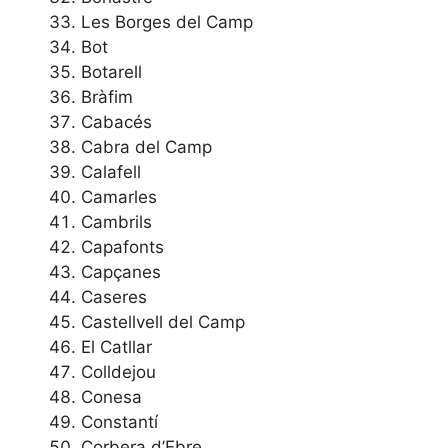
Les Borges del Camp
Bot
Botarell
Bràfim
Cabacés
Cabra del Camp
Calafell
Camarles
Cambrils
Capafonts
Capçanes
Caseres
Castellvell del Camp
El Catllar
Colldejou
Conesa
Constantí
Corbera d’Ebre