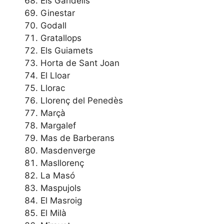
Els Garidells
Ginestar
Godall
Gratallops
Els Guiamets
Horta de Sant Joan
El Lloar
Llorac
Llorenç del Penedès
Marçà
Margalef
Mas de Barberans
Masdenverge
Masllorenç
La Masó
Maspujols
El Masroig
El Milà