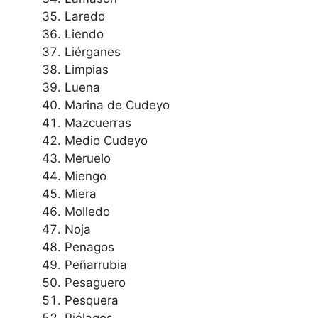
Laredo
Liendo
Liérganes
Limpias
Luena
Marina de Cudeyo
Mazcuerras
Medio Cudeyo
Meruelo
Miengo
Miera
Molledo
Noja
Penagos
Peñarrubia
Pesaguero
Pesquera
Piélagos