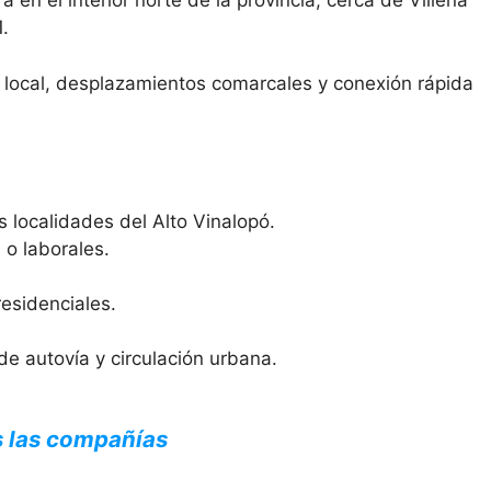
a en el interior norte de la provincia, cerca de Villena
.
 local, desplazamientos comarcales y conexión rápida
s localidades del Alto Vinalopó.
 o laborales.
esidenciales.
e autovía y circulación urbana.
s las compañías