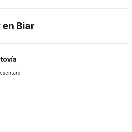
 en Biar
tovía
resentan: