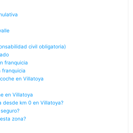
mulativa
valle
nsabilidad civil obligatoria)
iado
n franquicia
 franquicia
coche en Villatoya
e en Villatoya
a desde km 0 en Villatoya?
l seguro?
 esta zona?