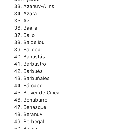
Azanuy-Alins
Azara
Azlor
Baélls
Bailo
Baldellou
Ballobar
Banastás
Barbastro
Barbués
Barbuñales
Bárcabo
Belver de Cinca
Benabarre
Benasque
Beranuy
Berbegal
Bielsa