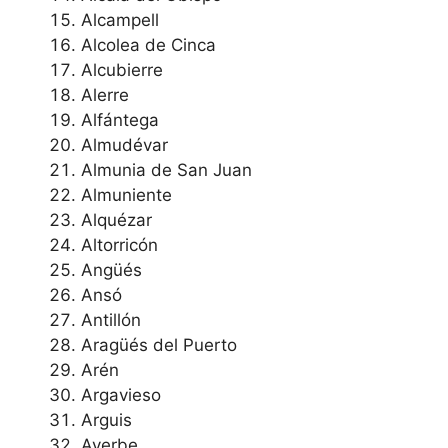
Alcampell
Alcolea de Cinca
Alcubierre
Alerre
Alfántega
Almudévar
Almunia de San Juan
Almuniente
Alquézar
Altorricón
Angüés
Ansó
Antillón
Aragüés del Puerto
Arén
Argavieso
Arguis
Ayerbe