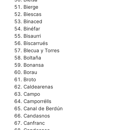
Bierge
Biescas
Binaced
Binéfar
Bisaurri
Biscarrués
Blecua y Torres
Boltaña
Bonansa
Borau
Broto
Caldearenas
Campo
Camporrélls
Canal de Berdún
Candasnos
Canfranc