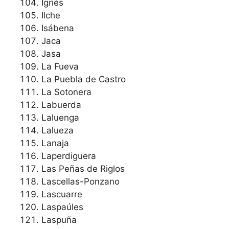
Igriés
Ilche
Isábena
Jaca
Jasa
La Fueva
La Puebla de Castro
La Sotonera
Labuerda
Laluenga
Lalueza
Lanaja
Laperdiguera
Las Peñas de Riglos
Lascellas-Ponzano
Lascuarre
Laspaúles
Laspuña