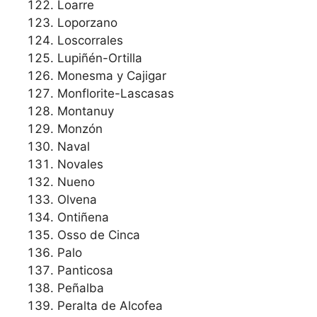
Loarre
Loporzano
Loscorrales
Lupiñén-Ortilla
Monesma y Cajigar
Monflorite-Lascasas
Montanuy
Monzón
Naval
Novales
Nueno
Olvena
Ontiñena
Osso de Cinca
Palo
Panticosa
Peñalba
Peralta de Alcofea