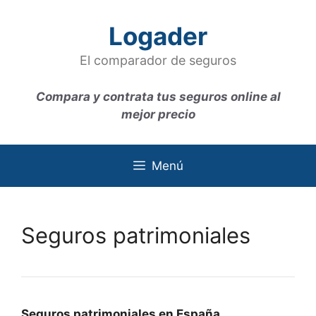
Saltar
al
Logader
contenido
El comparador de seguros
Compara y contrata tus seguros online al
mejor precio
Menú
Seguros patrimoniales
Seguros patrimoniales en España