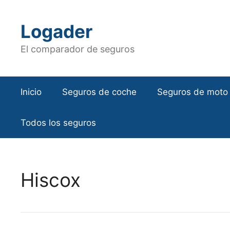
Saltar
al
Logader
contenido
El comparador de seguros
Inicio
Seguros de coche
Seguros de moto
Todos los seguros
Hiscox