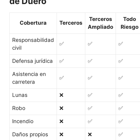
de Duero
Terceros
Todo
Cobertura
Terceros
Ampliado
Riesgo
Responsabilidad
✅
✅
✅
civil
Defensa jurídica
✅
✅
✅
Asistencia en
✅
✅
✅
carretera
Lunas
❌
✅
✅
Robo
❌
✅
✅
Incendio
❌
✅
✅
Daños propios
❌
❌
✅