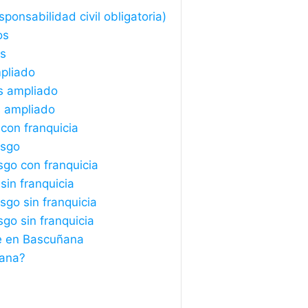
onsabilidad civil obligatoria)
os
os
pliado
s ampliado
s ampliado
con franquicia
esgo
sgo con franquicia
in franquicia
sgo sin franquicia
sgo sin franquicia
he en Bascuñana
ñana?