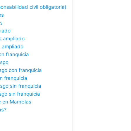
sabilidad civil obligatoria)
os
os
liado
s ampliado
s ampliado
n franquicia
esgo
sgo con franquicia
n franquicia
sgo sin franquicia
sgo sin franquicia
he en Mamblas
as?