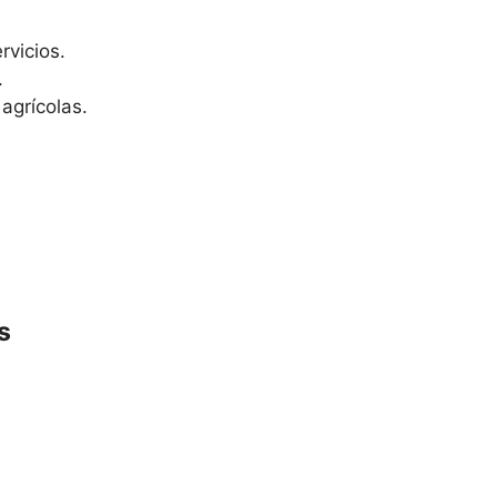
rvicios.
.
agrícolas.
s