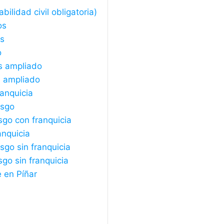
ilidad civil obligatoria)
os
os
o
s ampliado
s ampliado
ranquicia
esgo
sgo con franquicia
anquicia
sgo sin franquicia
sgo sin franquicia
 en Píñar