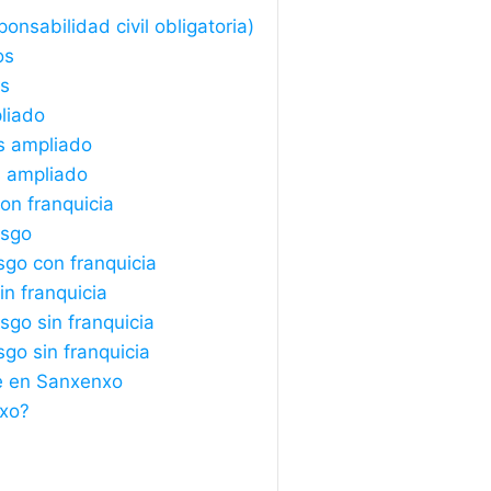
nsabilidad civil obligatoria)
os
os
liado
s ampliado
s ampliado
on franquicia
esgo
sgo con franquicia
n franquicia
sgo sin franquicia
sgo sin franquicia
he en Sanxenxo
nxo?