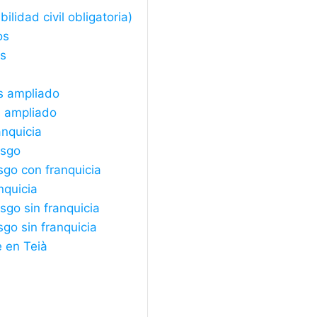
lidad civil obligatoria)
os
os
s ampliado
s ampliado
anquicia
esgo
sgo con franquicia
nquicia
sgo sin franquicia
sgo sin franquicia
e en Teià