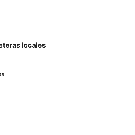
.
eteras locales
as.