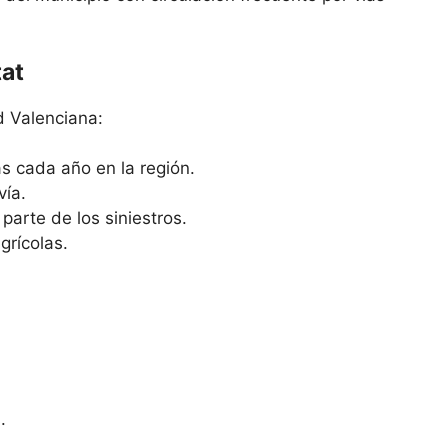
tat
 Valenciana:
as cada año en la región.
vía.
parte de los siniestros.
grícolas.
.