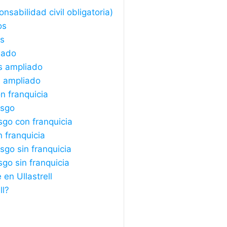
nsabilidad civil obligatoria)
os
os
iado
s ampliado
s ampliado
n franquicia
esgo
sgo con franquicia
n franquicia
sgo sin franquicia
sgo sin franquicia
en Ullastrell
ll?