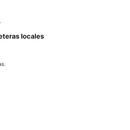
.
eteras locales
as.