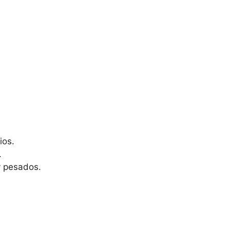
ios.
.
y pesados.