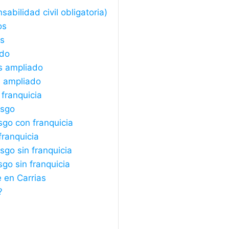
abilidad civil obligatoria)
os
os
ado
s ampliado
s ampliado
 franquicia
esgo
sgo con franquicia
franquicia
sgo sin franquicia
sgo sin franquicia
 en Carrias
?