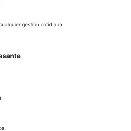
.
cualquier gestión cotidiana.
rasante
d.
os.