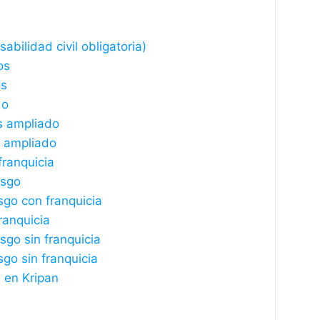
bilidad civil obligatoria)
os
os
do
s ampliado
s ampliado
franquicia
esgo
sgo con franquicia
ranquicia
sgo sin franquicia
sgo sin franquicia
 en Kripan
?