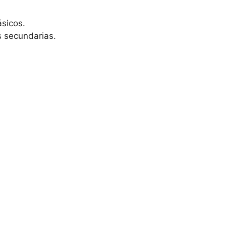
ásicos.
s secundarias.