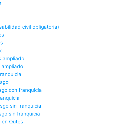
s
bilidad civil obligatoria)
os
os
do
s ampliado
s ampliado
ranquicia
esgo
sgo con franquicia
ranquicia
sgo sin franquicia
sgo sin franquicia
e en Outes