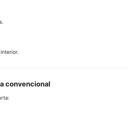
s.
interior.
ra convencional
rta: